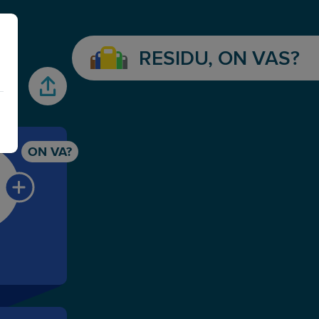
RESIDU, ON VAS?
gasstaions icon
ON VA?