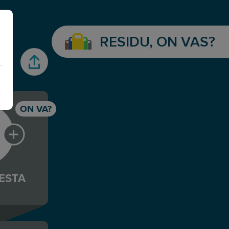
RESIDU, ON VAS?
gasstaions icon
ON VA?
ESTA