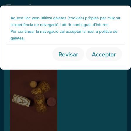
Fraccions
Fracció orgànica
Aquest lloc web utilitza galetes (cookies) pròpies per millorar
l’experiència de navegació i oferir continguts d’interès.
Per continuar la navegació cal acceptar la nostra política de
Taps de suro
galetes.
Revisar
Acceptar