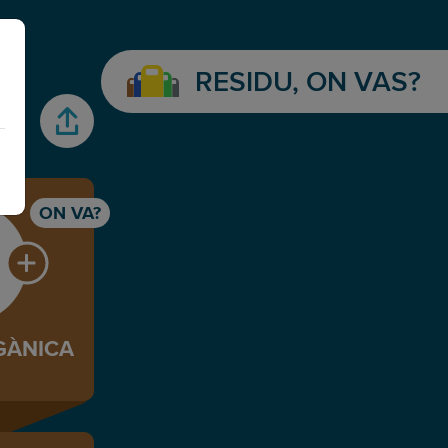
RESIDU, ON VAS?
gasstaions icon
ON VA?
GÀNICA