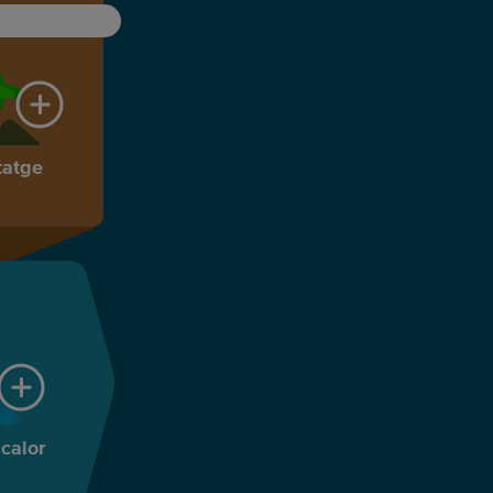
tatge
 calor