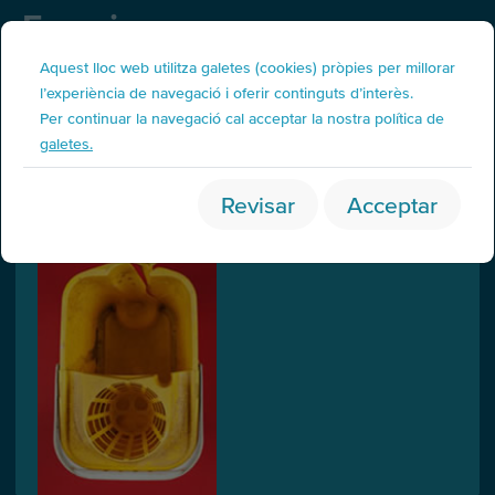
Fraccions
Deixalleria / Punt verd
Aquest lloc web utilitza galetes (cookies) pròpies per millorar
l’experiència de navegació i oferir continguts d’interès.
Per continuar la navegació cal acceptar la nostra política de
Galleda
galetes.
Revisar
Acceptar