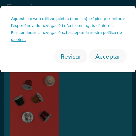
Fraccions
Deixalleria / Punt verd
Aquest lloc web utilitza galetes (cookies) pròpies per millorar
l’experiència de navegació i oferir continguts d’interès.
Per continuar la navegació cal acceptar la nostra política de
Cafè (càpsules)
galetes.
Revisar
Acceptar