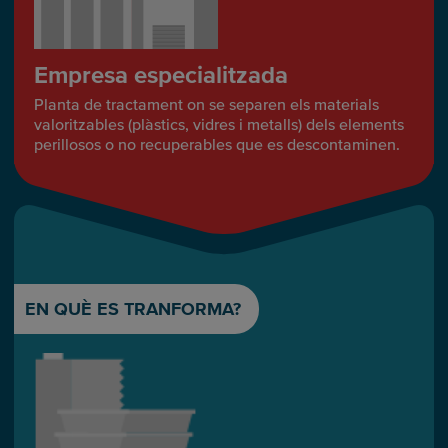
Empresa especialitzada
Planta de tractament on se separen els materials
valoritzables (plàstics, vidres i metalls) dels elements
perillosos o no recuperables que es descontaminen.
EN QUÈ ES TRANFORMA?