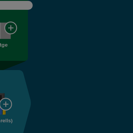
atge
rells)