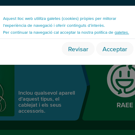
Aquest lloc web utilitza galetes (cookies) pròpies per millorar
l’experiència de navegació i oferir continguts d’interès.
esidus Aparells Elèctrics i
Per continuar la navegació cal acceptar la nostra política de
galetes.
lectrònics (RAEE)
Revisar
Acceptar
Batedora
Inclou qualsevol aparell
d’aquest tipus, el
RAEE
cablejat i els seus
accessoris.