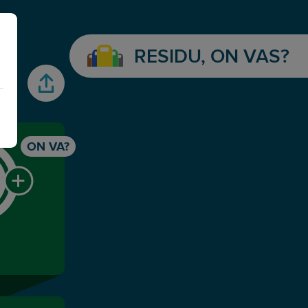
RESIDU, ON VAS?
gasstaions icon
ON VA?