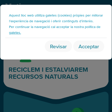
Motius
Aquest lloc web utilitza galetes (cookies) pròpies per millorar
l’experiència de navegació i oferir continguts d’interès.
MOTIU #8
Per continuar la navegació cal acceptar la nostra política de
galetes.
Revisar
Acceptar
RECICLEM I ESTALVIAREM
RECURSOS NATURALS